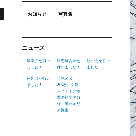
検
索
お知らせ
写真集
ニュース
送別会を行い
研究室合宿を
歓迎会を行い
ました！
行いました！
ました！
歓迎会を行い
『ポスター
ました！
2025』クロ
スファイア攻
撃の効率性分
析・脆弱エリ
ア推定