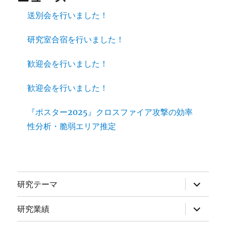
送別会を行いました！
研究室合宿を行いました！
歓迎会を行いました！
歓迎会を行いました！
『ポスター2025』クロスファイア攻撃の効率
性分析・脆弱エリア推定
サ
研究テーマ
ブ
メ
ニ
サ
研究業績
ュ
ブ
ー
メ