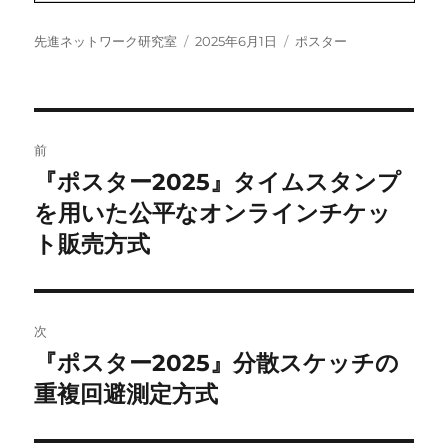
投
投
カ
先進ネットワーク研究室
2025年6月1日
ポスター
稿
稿
テ
者
日:
ゴ
リ
ー
投
前
稿
『ポスター2025』タイムスタンプ
前
の
を用いた公平なオンラインチケッ
ナ
投
ト販売方式
ビ
稿:
ゲ
次
ー
『ポスター2025』分散スケッチの
次
シ
の
重複回避測定方式
投
ョ
稿: