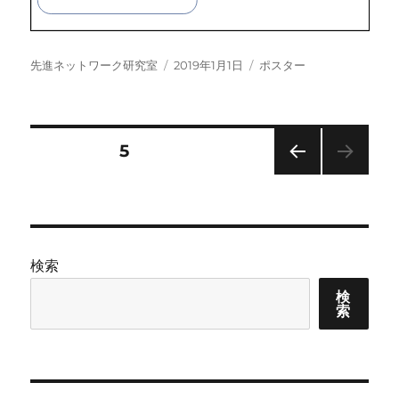
投
投
カ
先進ネットワーク研究室
2019年1月1日
ポスター
稿
稿
テ
者
日:
ゴ
リ
ー
投
固定ページ
5
前の
稿
ペー
ジ
の
検索
ペ
検
索
ー
ジ