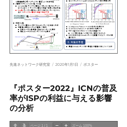
投
投
カ
先進ネットワーク研究室
2020年1月1日
ポスター
稿
稿
テ
者
日:
ゴ
リ
『ポスター2022』ICNの普及
ー
率がISPの利益に与える影響
の分析
ページ
1
/
1
ズーム
100%