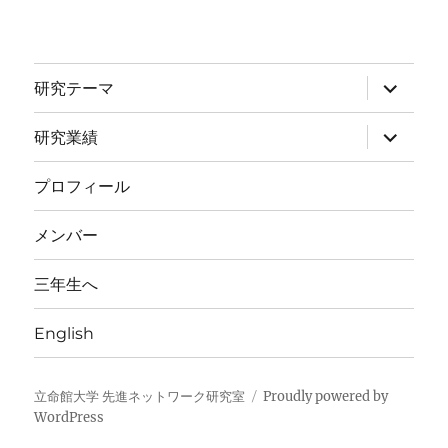
サ
研究テーマ
ブ
メ
ニ
サ
研究業績
ュ
ブ
ー
メ
を
ニ
プロフィール
展
ュ
開
ー
を
メンバー
展
開
三年生へ
English
立命館大学 先進ネットワーク研究室
Proudly powered by
WordPress