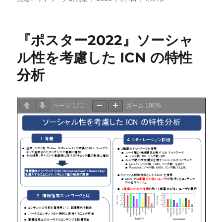
稿
稿
テ
者
日:
ゴ
リ
『ポスター2022』ソーシャ
ー
ル性を考慮した ICN の特性
分析
ページ
1
/
1
ズーム
100%