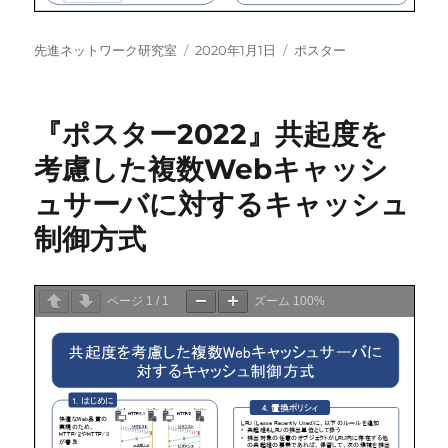
投
投
カ
先進ネットワーク研究室
2020年1月1日
ポスター
稿
稿
テ
者
日:
ゴ
リ
『ポスター2022』共起度を
ー
考慮した複数Webキャッシ
ュサーバに対するキャッシュ
制御方式
ページ
1
/
1
ズーム
100%