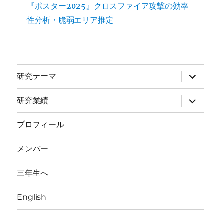
『ポスター2025』クロスファイア攻撃の効率
性分析・脆弱エリア推定
サ
研究テーマ
ブ
メ
ニ
サ
研究業績
ュ
ブ
ー
メ
を
ニ
プロフィール
展
ュ
開
ー
を
メンバー
展
開
三年生へ
English