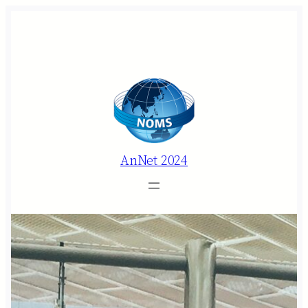
内
容
を
ス
キ
ッ
プ
AnNet 2024